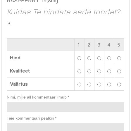
RASPBERRY 19,8mg
Kuidas Te hindate seda toodet?
*
1
2
3
4
5
Hind
Kvaliteet
Väärtus
Nimi, mille all kommentaar ilmub
*
Teie kommentaari pealkiri
*