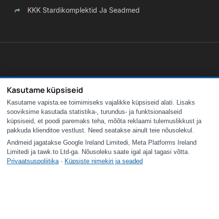
KKK Stardikomplektid Ja Seadmed
Kasutame küpsiseid
Kasutame vapista.ee toimimiseks vajalikke küpsiseid alati. Lisaks
sooviksime kasutada statistika-, turundus- ja funktsionaalseid
küpsiseid, et poodi paremaks teha, mõõta reklaami tulemuslikkust ja
pakkuda klienditoe vestlust. Need seatakse ainult teie nõusolekul.
Andmeid jagatakse Google Ireland Limitedi, Meta Platforms Ireland
Limitedi ja tawk.to Ltd-ga. Nõusoleku saate igal ajal tagasi võtta.
Privaatsuspoliitika
·
Küpsiste nimekiri ja seaded