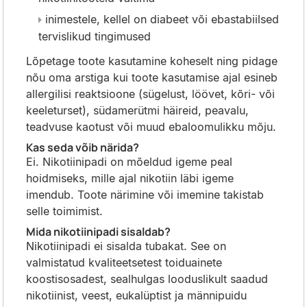
inimestele, kellel on diabeet või ebastabiilsed
tervislikud tingimused
Lõpetage toote kasutamine koheselt ning pidage
nõu oma arstiga kui toote kasutamise ajal esineb
allergilisi reaktsioone (sügelust, löövet, kõri- või
keeleturset), südamerütmi häireid, peavalu,
teadvuse kaotust või muud ebaloomulikku mõju.
Kas seda võib närida?
Ei. Nikotiinipadi on mõeldud igeme peal
hoidmiseks, mille ajal nikotiin läbi igeme
imendub. Toote närimine või imemine takistab
selle toimimist.
Mida
nikotiinipadi
sisaldab?
Nikotiinipadi ei sisalda tubakat. See on
valmistatud kvaliteetsetest toiduainete
koostisosadest, sealhulgas looduslikult saadud
nikotiinist, veest, eukalüptist ja männipuidu