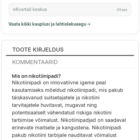
Kvartali keskus
Otsas
Vaata kõiki kauplusi ja lahtiolekuaegu
TOOTE KIRJELDUS
KOMMENTAARID
Mis on nikotiinipadi?
Nikotiinipadi on innovatiivne igeme peal
kasutamiseks mõeldud nikotiinipadi, mis pakub
täiskasvanud suitsetajatele ja nikotiini
tarvitajatele huvitavat, mugavat ning
potentsiaalselt vähendatud riskiga nikotiini
tarbimise võimalust. Nikotiinipadjad on saadaval
erinevate maitsete ja kangustena. Nikotiinipadi
pakub nikotiini tarbijale nauditavat võimalust