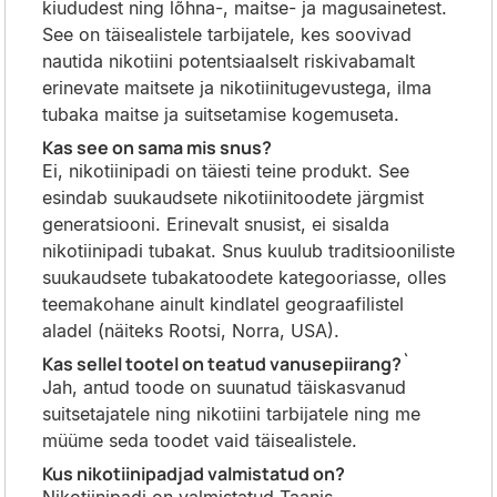
kiududest ning lõhna-, maitse- ja magusainetest.
See on täisealistele tarbijatele, kes soovivad
nautida nikotiini potentsiaalselt riskivabamalt
erinevate maitsete ja nikotiinitugevustega, ilma
tubaka maitse ja suitsetamise kogemuseta.
Kas see on sama mis snus?
Ei, nikotiinipadi on täiesti teine produkt. See
esindab suukaudsete nikotiinitoodete järgmist
generatsiooni. Erinevalt snusist, ei sisalda
nikotiinipadi tubakat. Snus kuulub traditsiooniliste
suukaudsete tubakatoodete kategooriasse, olles
teemakohane ainult kindlatel geograafilistel
aladel (näiteks Rootsi, Norra, USA).
Kas sellel tootel on teatud vanusepiirang?`
Jah, antud toode on suunatud täiskasvanud
suitsetajatele ning nikotiini tarbijatele ning me
müüme seda toodet vaid täisealistele.
Kus nikotiinipadjad valmistatud on?