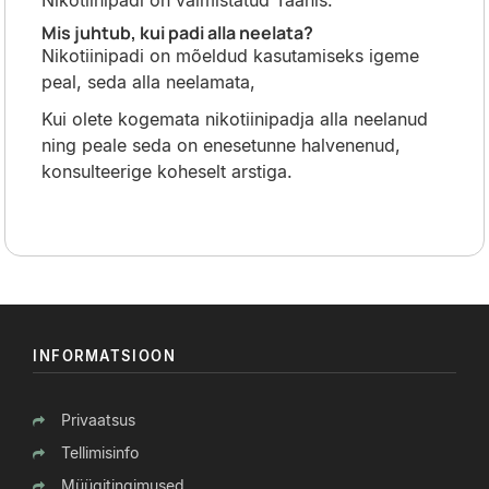
Nikotiinipadi on valmistatud Taanis.
Mis juhtub, kui padi alla neelata?
Nikotiinipadi on mõeldud kasutamiseks igeme
peal, seda alla neelamata,
Kui olete kogemata nikotiinipadja alla neelanud
ning peale seda on enesetunne halvenenud,
konsulteerige koheselt arstiga.
INFORMATSIOON
Privaatsus
Tellimisinfo
Müügitingimused