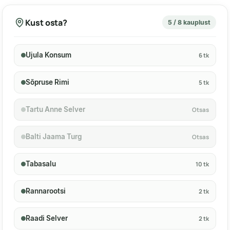
Kust osta?
5 / 8 kauplust
Ujula Konsum
6 tk
Sõpruse Rimi
5 tk
Tartu Anne Selver
Otsas
Balti Jaama Turg
Otsas
Tabasalu
10 tk
Rannarootsi
2 tk
Raadi Selver
2 tk