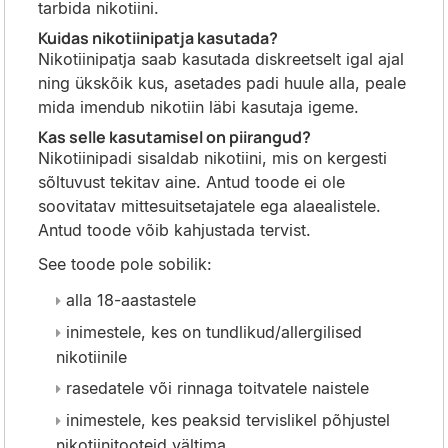
tarbida nikotiini.
Kuidas nikotiinipatja kasutada?
Nikotiinipatja saab kasutada diskreetselt igal ajal
ning ükskõik kus, asetades padi huule alla, peale
mida imendub nikotiin läbi kasutaja igeme.
Kas selle kasutamisel on piirangud?
Nikotiinipadi sisaldab nikotiini, mis on kergesti
sõltuvust tekitav aine. Antud toode ei ole
soovitatav mittesuitsetajatele ega alaealistele.
Antud toode võib kahjustada tervist.
See toode pole sobilik:
alla 18-aastastele
inimestele, kes on tundlikud/allergilised
nikotiinile
rasedatele või rinnaga toitvatele naistele
inimestele, kes peaksid tervislikel põhjustel
nikotiinitooteid vältima