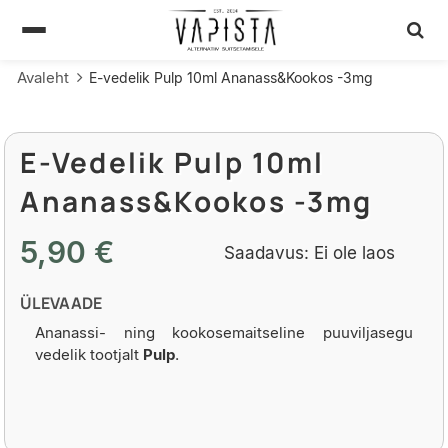
Avaleht
E-vedelik Pulp 10ml Ananass&Kookos -3mg
E-Vedelik Pulp 10ml
Ananass&Kookos -3mg
5,90 €
Saadavus:
Ei ole laos
ÜLEVAADE
Ananassi- ning kookosemaitseline puuviljasegu
vedelik tootjalt
Pulp
.