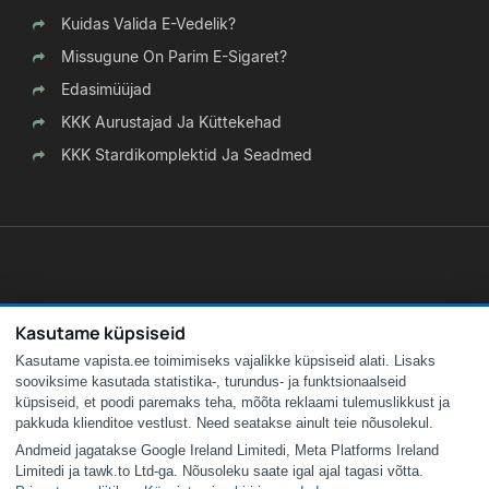
Kuidas Valida E-Vedelik?
Missugune On Parim E-Sigaret?
Edasimüüjad
KKK Aurustajad Ja Küttekehad
KKK Stardikomplektid Ja Seadmed
Kasutame küpsiseid
Kasutame vapista.ee toimimiseks vajalikke küpsiseid alati. Lisaks
sooviksime kasutada statistika-, turundus- ja funktsionaalseid
küpsiseid, et poodi paremaks teha, mõõta reklaami tulemuslikkust ja
pakkuda klienditoe vestlust. Need seatakse ainult teie nõusolekul.
Andmeid jagatakse Google Ireland Limitedi, Meta Platforms Ireland
Limitedi ja tawk.to Ltd-ga. Nõusoleku saate igal ajal tagasi võtta.