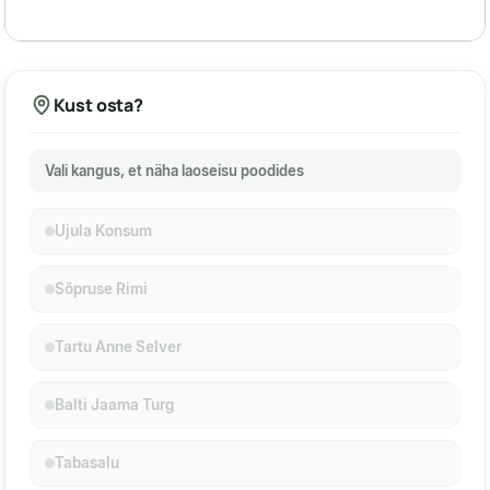
Kust osta?
Vali kangus, et näha laoseisu poodides
Ujula Konsum
Sõpruse Rimi
Tartu Anne Selver
Balti Jaama Turg
Tabasalu