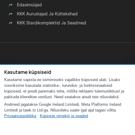
Edasimüüjad
KKK Aurustajad Ja Küttekehad
KKK Stardikomplektid Ja Seadmed
Kasutame küpsiseid
Kasutame vapista.ee toimimiseks vajalikke küpsiseid alati. Lisaks
sooviksime kasutada statistika-, turundus- ja funktsionaalseid
küpsiseid, et poodi paremaks teha, mõõta reklaami tulemuslikkust ja
pakkuda klienditoe vestlust. Need seatakse ainult teie nõusolekul.
Andmeid jagatakse Google Ireland Limitedi, Meta Platforms Ireland
Limitedi ja tawk.to Ltd-ga. Nõusoleku saate igal ajal tagasi võtta.
Privaatsuspoliitika
·
Küpsiste nimekiri ja seaded