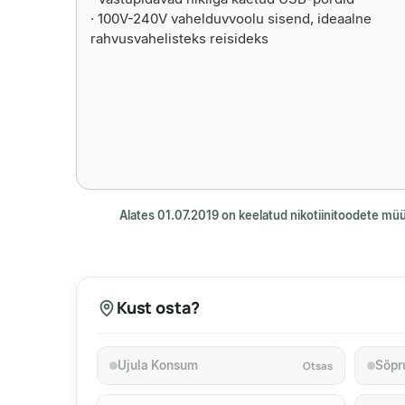
· 100V-240V vahelduvvoolu sisend, ideaalne
rahvusvahelisteks reisideks
Alates 01.07.2019 on keelatud nikotiinitoodete mü
Kust osta?
Ujula Konsum
Sõpr
Otsas