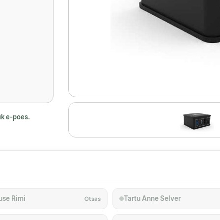
ük e-poes.
use Rimi
Tartu Anne Selver
Otsas