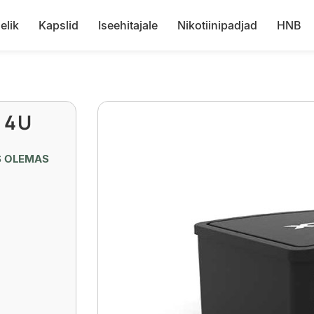
elik
Kapslid
Iseehitajale
Nikotiinipadjad
HNB
 4U
S OLEMAS