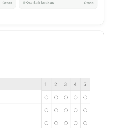
Kvartali keskus
Otsas
Otsas
1
2
3
4
5