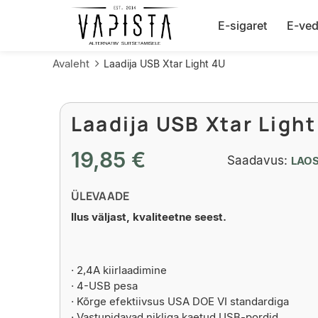
E-sigaret
E-ved
Avaleht
Laadija USB Xtar Light 4U
Laadija USB Xtar Light
19,85 €
Saadavus:
LAO
ÜLEVAADE
Ilus väljast, kvaliteetne seest.
· 2,4A kiirlaadimine
· 4-USB pesa
· Kõrge efektiivsus USA DOE VI standardiga
· Vastupidavad nikliga kaetud USB-pordid