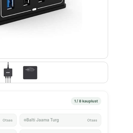
1 / 8 kauplust
Balti Jaama Turg
Otsas
Otsas