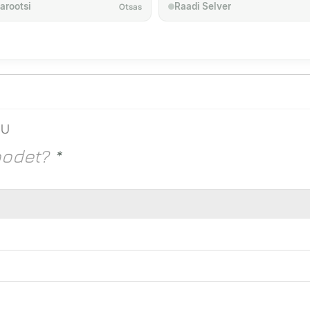
arootsi
Raadi Selver
Otsas
4U
oodet?
*